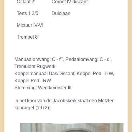
Octaaf 2'
Cornet IV discant
Terts 1 3/5
Dulciaan
Mixtuur IV-VI
Trompet 8'
Manuaalomvang: C - f''', Pedaalomvang: C - d',
Tremulant Rugwerk
Koppelmanuaal Bas/Discant, Koppel Ped - HW,
Koppel Ped - RW
Stemming: Werckmeister III
In het koor van de Jacobskerk staat een Metzler
koororgel (1972):