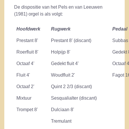
De dispositie van het Pels en van Leeuwen
(1981) orgel is als volgt:
Hoofdwerk
Rugwerk
Pedaal
Prestant 8'
Prestant 8' (discant)
Subbas 
Roerfluit 8'
Holpijp 8'
Gedekt 
Octaaf 4'
Gedekt fluit 4'
Octaaf 4
Fluit 4'
Woudfluit 2'
Fagot 1
Octaaf 2'
Quint 2 2/3 (discant)
Mixtuur
Sesqualialter (discant)
Trompet 8'
Dulciaan 8'
Tremulant